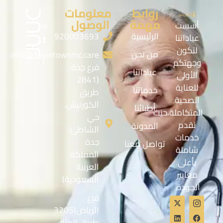
روابط
معلومات
مهمة
الوصول
أسست
الرئيسية
920003693
عياداتنا
لتكون
من نحن
info@downtownmc.care
وجهتكم
فرع جدة
عياداتنا
الأولى
(2841
للعناية
خدماتنا
طريق
الصحية
الكورنيش،
أطبائنا
المتكاملة،حيث
حي
نقدم
المدونة
الشاطئ،
خدمات
جدة
تواصل معنا
شاملة
المملكة
بأعلى
العربية
معايير
السعودية)
الجودة
فرع
الرياض(3205
طريق الملك