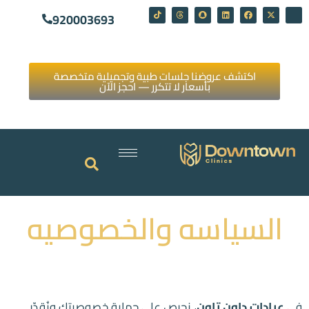
920003693
اكتشف عروضنا جلسات طبية وتجميلية متخصصة
بأسعار لا تتكرر — احجز الآن
السياسه والخصوصيه
في
عيادات داون تاون
، نحرص على حماية خصوصيتك ونُقدّر