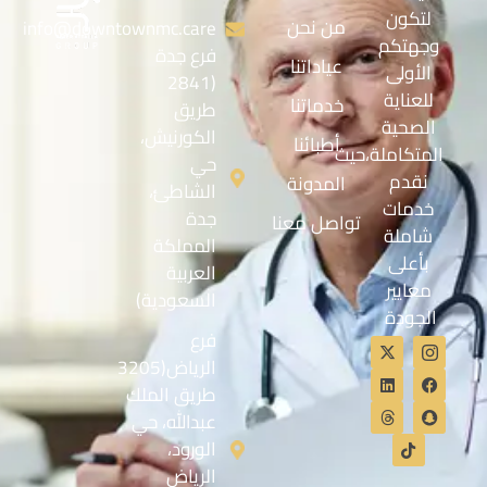
لتكون
من نحن
info@downtownmc.care
وجهتكم
فرع جدة
عياداتنا
الأولى
(2841
للعناية
خدماتنا
طريق
الصحية
الكورنيش،
أطبائنا
المتكاملة،حيث
حي
نقدم
المدونة
الشاطئ،
خدمات
جدة
تواصل معنا
شاملة
المملكة
بأعلى
العربية
معايير
السعودية)
الجودة
فرع
الرياض(3205
طريق الملك
عبدالله، حي
الورود،
الرياض