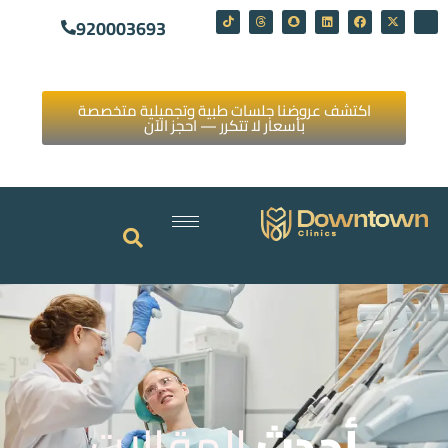
920003693
اكتشف عروضنا جلسات طبية وتجميلية متخصصة
بأسعار لا تتكرر — احجز الآن
أحدث
المقالات