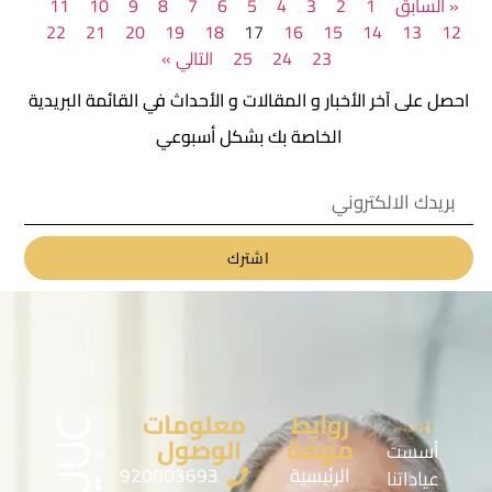
« السابق
1
2
3
4
5
6
7
8
9
10
11
22
21
20
19
18
17
16
15
14
13
12
23
24
25
التالي »
احصل على آخر الأخبار و المقالات و الأحداث في القائمة البريدية
الخاصة بك بشكل أسبوعي
اشترك
روابط
معلومات
مهمة
الوصول
أسست
الرئيسية
920003693
عياداتنا