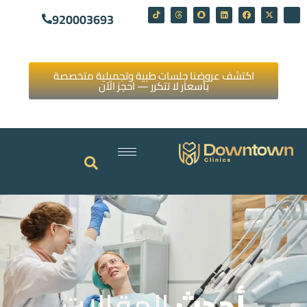
920003693
اكتشف عروضنا جلسات طبية وتجميلية متخصصة
بأسعار لا تتكرر — احجز الآن
أحدث
المقالات