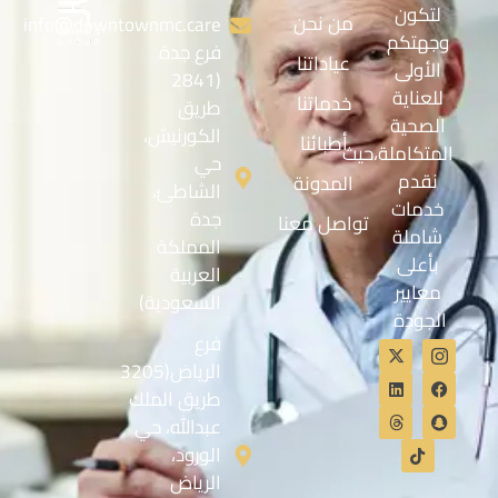
لتكون
من نحن
info@downtownmc.care
وجهتكم
فرع جدة
عياداتنا
الأولى
(2841
للعناية
خدماتنا
طريق
الصحية
الكورنيش،
أطبائنا
المتكاملة،حيث
حي
نقدم
المدونة
الشاطئ،
خدمات
جدة
تواصل معنا
شاملة
المملكة
بأعلى
العربية
معايير
السعودية)
الجودة
فرع
الرياض(3205
طريق الملك
عبدالله، حي
الورود،
الرياض