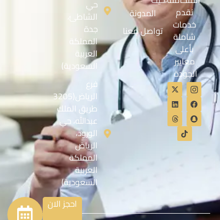
المتكاملة،حيث
حي
نقدم
المدونة
الشاطئ،
خدمات
جدة
تواصل معنا
شاملة
المملكة
بأعلى
العربية
معايير
السعودية)
الجودة
فرع
الرياض(3205
طريق الملك
عبدالله، حي
الورود،
الرياض
المملكة
العربية
السعودية)
احجز الان