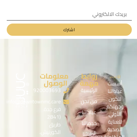
اشترك
روابط
معلومات
مهمة
الوصول
أسست
الرئيسية
920003693
عياداتنا
لتكون
من نحن
info@downtownmc.care
وجهتكم
فرع جدة
عياداتنا
الأولى
(2841
للعناية
خدماتنا
طريق
الصحية
الكورنيش،
أطبائنا