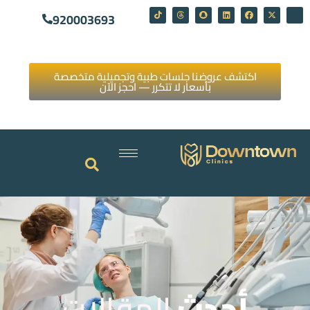
920003693
اكتشف عروضنا جلسات طبية وتجميلية متخصصة
بأسعار لا تتكرر — احجز الآن
أحدث
المقالات