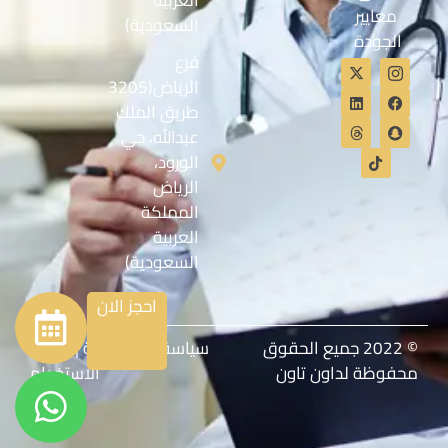
العربية
معايير
السعودية)
الجودة
فرع
الرياض(3205
طريق الملك
عبدالله، حي
الورود،
الرياض
المملكة
العربية
السعودية)
احجز الان
© 2022 جميع الحقوق
سياسة الخصوصية
|
شروط
محفوظة لداون تاون
الاستخدام