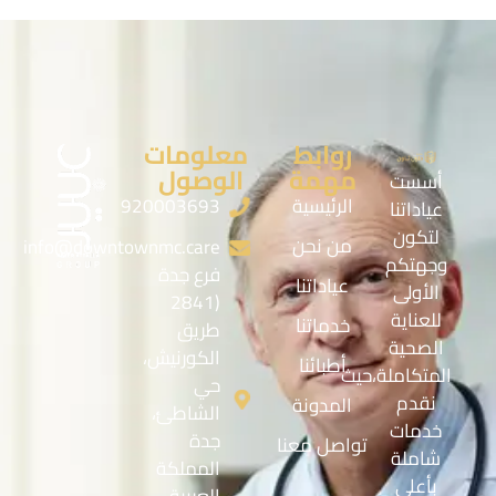
روابط
معلومات
مهمة
الوصول
أسست
الرئيسية
920003693
عياداتنا
لتكون
من نحن
info@downtownmc.care
وجهتكم
فرع جدة
عياداتنا
الأولى
(2841
للعناية
خدماتنا
طريق
الصحية
الكورنيش،
أطبائنا
المتكاملة،حيث
حي
نقدم
المدونة
الشاطئ،
خدمات
جدة
تواصل معنا
شاملة
المملكة
بأعلى