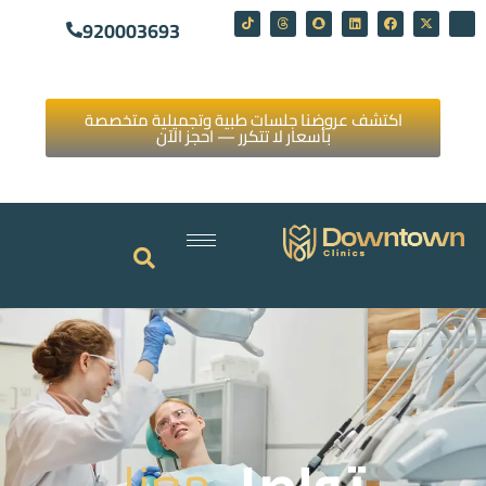
920003693
اكتشف عروضنا جلسات طبية وتجميلية متخصصة
بأسعار لا تتكرر — احجز الآن
تواصل
معنا