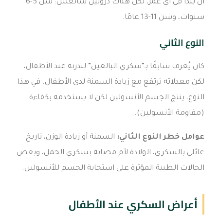
أن يبدأ في أي عمر، لكن هناك ذروتين شائعتين: سن 5-6
سنوات، وسن 11-13 عامًا.
النوع الثاني
كان يُعرف سابقًا بـ”سكري البالغين” لندرته عند الأطفال،
لكن معدلاته ترتفع مع زيادة السمنة لدى الأطفال. في هذا
النوع، ينتج الجسم الأنسولين لكن لا يستخدمه بكفاءة
(مقاومة الأنسولين).
عوامل خطر النوع الثاني:
السمنة أو زيادة الوزن، تاريخ
عائلي بالسكري، الولادة لأم مصابة بسكري الحمل، وبعض
الحالات الطبية المؤثرة على استجابة الجسم للأنسولين.
أعراض السكري عند الأطفال