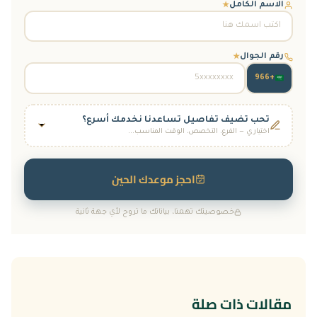
الاسم الكامل
★
رقم الجوال
★
+966
تحب تضيف تفاصيل تساعدنا نخدمك أسرع؟
اختياري — الفرع، التخصص، الوقت المناسب...
الفرع
فرع جدة
فرع الرياض
(أسنان فقط)
احجز موعدك الحين
التخصص المطلوب
خصوصيتك تهمنا، بياناتك ما تروح لأي جهة ثانية
الجلدية والتجميل
الأسنان
الأطفال
النساء والولادة
التغذية العلاجية
الوقت المناسب لك
(تقدر تختار أكثر من وقت)
مقالات ذات صلة
8–10 ص
10–12 ظ
12–2 ظ
2–4 ع
4–6 م