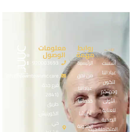
روابط
معلومات
مهمة
الوصول
الرئيسية
920003693
أسست
عياداتنا
من نحن
info@downtownmc.care
لتكون
فرع جدة
عياداتنا
وجهتكم
(2841
الأولى
خدماتنا
طريق
للعناية
أطبائنا
الكورنيش،
الصحية
حي
المدونة
المتكاملة،حيث