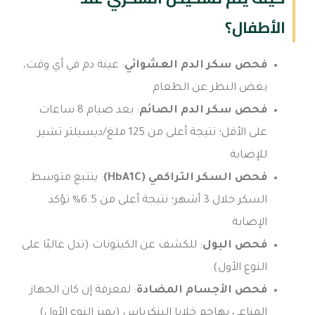
الأطفال؟
فحص سكر الدم العشوائي
: عينة دم في أي وقت،
بغض النظر عن الطعام
فحص سكر الدم الصائم
: بعد صيام 8 ساعات
على الأقل؛ نتيجة أعلى من 125 ملغ/ديسيلتر تشير
للإصابة
فحص السكر التراكمي (HbA1C)
: يتتبع متوسط
السكر خلال 3 أشهر؛ نتيجة أعلى من 6.5% تؤكد
الإصابة
فحص البول
: للكشف عن الكيتونات (تدل غالبًا على
النوع الأول)
فحص الأجسام المضادة
: لمعرفة إن كان الجهاز
المناعي يهاجم خلايا البنكرياس (يميز النوع الأول)