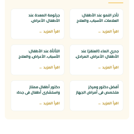
6–8 م
8–10 م
تأخر النمو عند الأطفال:
جرثومة المعدة عند
وش أوصلك لنا؟
العلامات، الأسباب، والعلاج
الأطفال: الأعراض،
التشخيص، وأسرع علاج
الموقع الإلكتروني
سناب / إنستغرام / تيك توك
اقرأ المزيد ←
فعال
اقرأ المزيد ←
توصية من صديق أو قريب
طريقة ثانية
عندك طلب إضافي؟
جدري الماء (العنقز) عند
التأتأة عند الأطفال:
الأطفال: الأعراض، المراحل،
الأسباب، الأعراض، والعلاج
والعلاج
(خاصة في عمر 3 سنوات)
اقرأ المزيد ←
اقرأ المزيد ←
أفضل دكتور ومركز
دكتور أطفال ممتاز
متخصص في أمراض الجهاز
واستشاري أطفال في جدة:
التنفسي للأطفال بجدة
كيف تختارين الأنسب؟
اقرأ المزيد ←
اقرأ المزيد ←