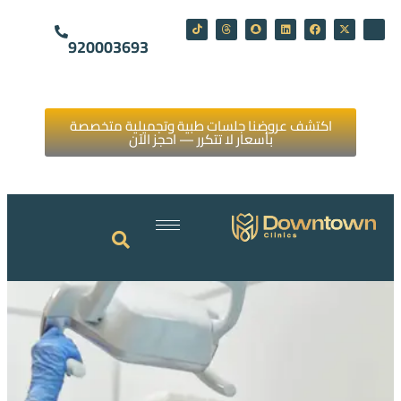
920003693
اكتشف عروضنا جلسات طبية وتجميلية متخصصة
بأسعار لا تتكرر — احجز الآن