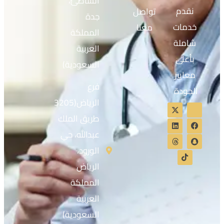
الشاطئ،
نقدم
تواصل
جدة
خدمات
معنا
المملكة
شاملة
العربية
بأعلى
السعودية)
معايير
فرع
الجودة
الرياض(3205
طريق الملك
عبدالله، حي
الورود،
الرياض
المملكة
العربية
السعودية)