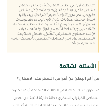
“لاحظت أن ابني يطلب الماء كثيرًا ويدخل الحمام
بشكل متكرر، وبدأ يفقد وزنه رغم أنه يأكل بشكل
طبيعي. مع مرور الأيام، أصبح أكثر تعبًا وبدأ يتقيأ
أحيانًا. توجهنا لعيادات داون تاون لإجراء الفحوصات،
وتبين أن السكر مرتفع جدًا. شرحت لنا الطبيبة الحالة
بالتفصيل وبدأنا خطة العلاج فورًا، وتعلمت كيف
أراقب مستوى السكر في المنزل. بفضل المتابعة
المنتظمة، عاد ابني لنشاطه الطبيعي وأصبحت حالته
مستقرة تمامًا.”
الأسئلة الشائعة
هل ألم البطن من أعراض السكر عند الأطفال؟
قد يكون كذلك، خاصة في الحالات المتقدمة أو عند حدوث
الحماض الكيتوني السكري (حالة طارئة ناتجة عن نقص
شديد بالأنسولين)، فلا يجب تجاهله إذا صاحبته أعراض