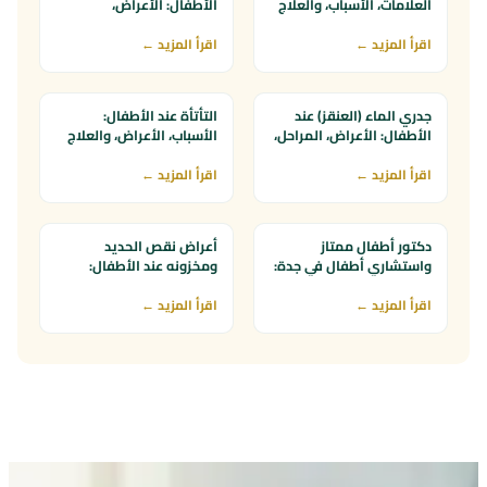
العلامات، الأسباب، والعلاج
الأطفال: الأعراض،
التشخيص، وأسرع علاج
الموقع الإلكتروني
سناب / إنستغرام / تيك توك
اقرأ المزيد ←
فعال
اقرأ المزيد ←
توصية من صديق أو قريب
طريقة ثانية
عندك طلب إضافي؟
جدري الماء (العنقز) عند
التأتأة عند الأطفال:
الأطفال: الأعراض، المراحل،
الأسباب، الأعراض، والعلاج
والعلاج
(خاصة في عمر 3 سنوات)
اقرأ المزيد ←
اقرأ المزيد ←
دكتور أطفال ممتاز
أعراض نقص الحديد
واستشاري أطفال في جدة:
ومخزونه عند الأطفال:
كيف تختارين الأنسب؟
الأسباب والعلاج
اقرأ المزيد ←
اقرأ المزيد ←