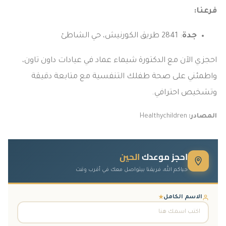
فرعنا:
جدة
: 2841 طريق الكورنيش، حي الشاطئ
احجزي الآن مع الدكتورة شيماء عماد في عيادات داون تاون،
واطمئني على صحة طفلك التنفسية مع متابعة دقيقة
وتشخيص احترافي.
المصادر:
Healthychildren
احجز موعدك
الحين
حياكم الله، فريقنا بيتواصل معك في أقرب وقت
الاسم الكامل
★