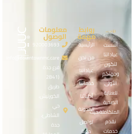
روابط
معلومات
مهمة
الوصول
الرئيسية
920003693
أسست
عياداتنا
من نحن
info@downtownmc.care
لتكون
فرع جدة
عياداتنا
وجهتكم
(2841
الأولى
خدماتنا
طريق
للعناية
أطبائنا
الكورنيش،
الصحية
حي
المدونة
المتكاملة،حيث
الشاطئ،
نقدم
تواصل
جدة
خدمات
معنا