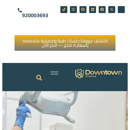
920003693
اكتشف عروضنا جلسات طبية وتجميلية متخصصة
بأسعار لا تتكرر — احجز الآن