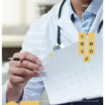
المملكة
شاملة
العربية
بأعلى
السعودية)
معايير
فرع
الجودة
الرياض(3205
طريق الملك
عبدالله، حي
الورود،
الرياض
المملكة
العربية
السعودية)