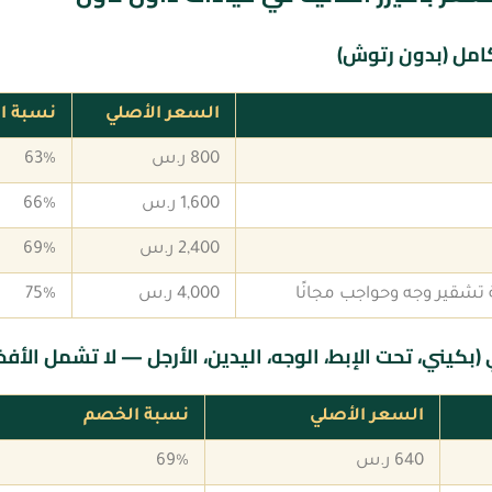
امل (بدون رتوش)
السعر الأصلي
نسبة ا
800 ر.س
63%
1,600 ر.س
66%
2,400 ر.س
69%
4,000 ر.س
75%
كيني، تحت الإبط، الوجه، اليدين، الأرجل — لا تشمل الأفخا
السعر الأصلي
نسبة الخصم
640 ر.س
69%