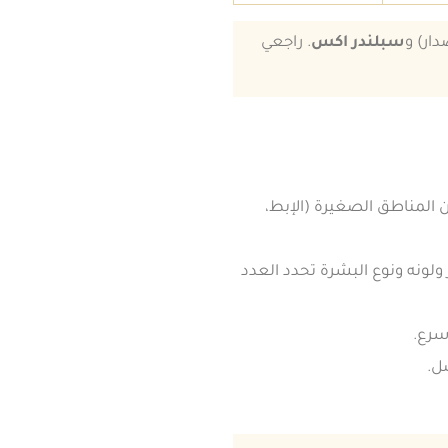
ار) و
سبلندر اكس
. راجعي
ن المناطق الصغيرة (الإبط،
سات؛ كثافة الشعر ولونه ونوع البشرة تحدد العدد
أسرع.
ضل.