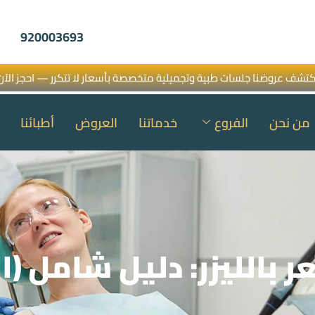
920003693
كتشف عروضنا جلسات طبية وتجميلية متخصصة بأسعار لا تتكرر — احجز الآن
من نحن
الفروع
خدماتنا
العروض
أطبائنا
ر بالليزر: دليل شامل (ا