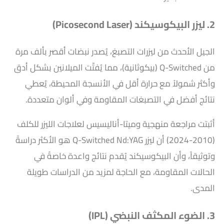
2. ليزر البيكوسيكند (Picosecond Laser)
الجيل الأحدث من ليزرات التصبغ، يُصدر نبضات أقصر بألف مرة
من Q-Switched (بيكوثانية)، مما يُفتّت الميلانين بشكل أدق
وأكثر شمولاً مع حرارة أقل في الأنسجة المحيطة، يُعطي
نتائج أفضل في التصبغات المقاومة وفي ألوان متعددة.
أثبتت مراجعة منهجية وميتا-أناليسيس لعلاجات الليزر للكلف
(2010-2024) أن ليزر Q-Switched Nd:YAG هو الأكثر دراسةً
وتوثيقاً، وأن البيكوسيكند يُقدم نتائج واعدة خاصةً في
الحالات المقاومة، مع الحاجة لمزيد من الدراسات طويلة
المدى.
3. الضوء المكثف النبضي (IPL)