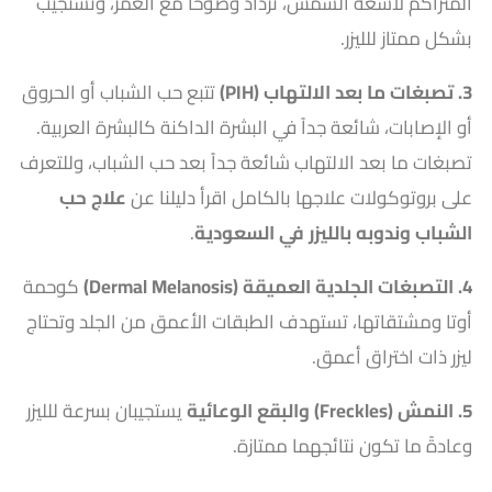
المتراكم لأشعة الشمس، تزداد وضوحاً مع العمر، وتستجيب
بشكل ممتاز للليزر.
3. تصبغات ما بعد الالتهاب (PIH)
تتبع حب الشباب أو الحروق
أو الإصابات، شائعة جداً في البشرة الداكنة كالبشرة العربية.
تصبغات ما بعد الالتهاب شائعة جداً بعد حب الشباب، وللتعرف
على بروتوكولات علاجها بالكامل اقرأ دليلنا عن
علاج حب
الشباب وندوبه بالليزر في السعودية
.
4. التصبغات الجلدية العميقة (Dermal Melanosis)
كوحمة
أوتا ومشتقاتها، تستهدف الطبقات الأعمق من الجلد وتحتاج
ليزر ذات اختراق أعمق.
5. النمش (Freckles) والبقع الوعائية
يستجيبان بسرعة للليزر
وعادةً ما تكون نتائجهما ممتازة.