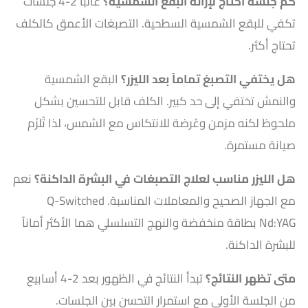
كم جلسة أحتاج لإزالة البقع الشمسية؟
غالباً 2-4 جلسات
تكفي للبقع الشمسية السطحية. التصبغات الأعمق كالكلف
تحتاج أكثر.
هل يختفي التصبغ تماماً بعد الليزر؟
البقع الشمسية
والنمش تختفي إلى حد كبير. الكلف قابل للتحسين بشكل
ملحوظ لكنه مزمن وعُرضة للانتكاس مع الشمس، لذا تُلزَم
صيانة مستمرة.
هل الليزر مناسب لعلاج التصبغات في البشرة الداكنة؟
نعم
مع الجهاز الصحيح والمعاملات المناسبة. Q-Switched
Nd:YAG بطاقة منخفضة والنهج التسلسلي هما الأكثر أماناً
للبشرة الداكنة.
متى تظهر النتائج؟
تبدأ النتائج في الظهور بعد 2-4 أسابيع
من الجلسة الأولى مع استمرار التحسن بين الجلسات.