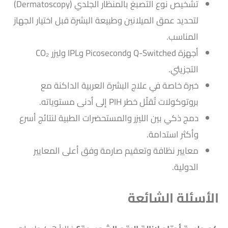
تشخيص نوع التصبغ بالمنظار الجلدي (Dermatoscopy)
لتحديد عمق الميلانين وطبيعة البشرة قبل اختيار الجهاز
المناسب.
أجهزة Q-Switched وPicosecond وIPL وليزر CO₂
التجزيئي.
خبرة خاصة في علاج البشرة العربية الداكنة مع
بروتوكولات تُقلّل خطر PIH إلى أدنى مستوياته.
دمج ذكي بين الليزر والمستحضرات الطبية لنتائج أسرع
وأكثر استدامة.
معايير نظافة وتعقيم صارمة وفق أعلى المعايير
الدولية.
الأسئلة الشائعة