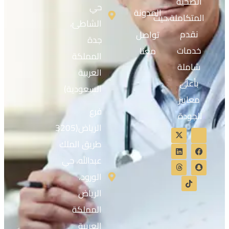
الصحية
حي
المدونة
المتكاملة،حيث
الشاطئ،
نقدم
تواصل
جدة
خدمات
معنا
المملكة
شاملة
العربية
بأعلى
السعودية)
معايير
فرع
الجودة
الرياض(3205
طريق الملك
عبدالله، حي
الورود،
الرياض
المملكة
العربية