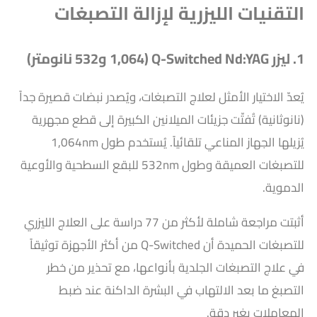
التقنيات الليزرية لإزالة التصبغات
1. ليزر Q-Switched Nd:YAG (1,064 و532 نانومتر)
يُعدّ الاختيار الأمثل لعلاج التصبغات، ويُصدر نبضات قصيرة جداً
(نانوثانية) تُفتّت جزيئات الميلانين الكبيرة إلى قطع مجهرية
يُزيلها الجهاز المناعي تلقائياً. يُستخدم طول 1,064nm
للتصبغات العميقة وطول 532nm للبقع السطحية والأوعية
الدموية.
أثبتت مراجعة شاملة لأكثر من 77 دراسة على العلاج الليزري
للتصبغات الحميدة أن Q-Switched من أكثر الأجهزة توثيقاً
في علاج التصبغات الجلدية بأنواعها، مع تحذير من خطر
التصبغ ما بعد الالتهاب في البشرة الداكنة عند ضبط
المعاملات بغير دقة.