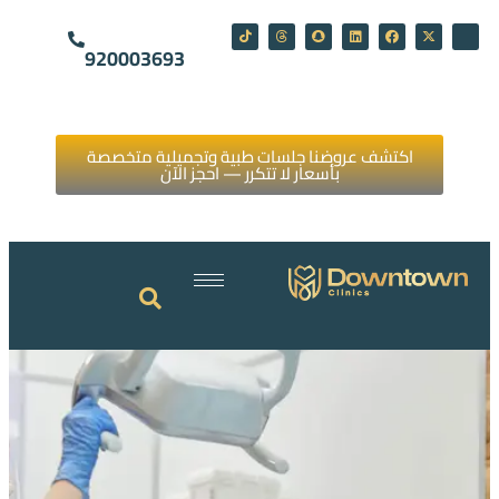
920003693
اكتشف عروضنا جلسات طبية وتجميلية متخصصة
بأسعار لا تتكرر — احجز الآن