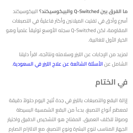
ما الفرق بين Q-Switched والبيكوسيكند؟
البيكوسيكند
أسرع وأدق في تفتيت الميلانين وأكثر فاعليةً في التصبغات
المقاومة، لكن Q-Switched سجله الأوسع توثيقاً علمياً وهو
الخيار الأول للغالبية.
لمزيد من الإجابات عن الليزر وسلامته ونتائجه، اقرأ دليلنا
الشامل عن
الأسئلة الشائعة عن علاج الليزر في السعودية
.
في الختام
إزالة البقع والتصبغات بالليزر في جدة تُتيح اليوم حلولاً دقيقة
لمعظم أنواع التصبغ، بدءاً من البقع الشمسية البسيطة
وصولاً للكلف العميق. المفتاح هو التشخيص الدقيق واختيار
الجهاز المناسب لنوع البشرة ونوع التصبغ، مع الالتزام الصارم