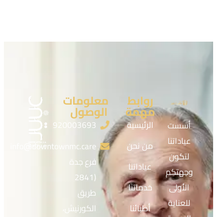
روابط
معلومات
مهمة
الوصول
الرئيسية
920003693
أسست
عياداتنا
من نحن
info@downtownmc.care
لتكون
فرع جدة
عياداتنا
وجهتكم
(2841
الأولى
خدماتنا
طريق
للعناية
أطبائنا
الكورنيش،