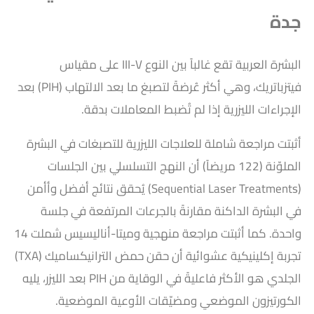
جدة
البشرة العربية تقع غالباً بين النوع III-V على مقياس
فيتزباتريك، وهي أكثر عُرضةً لتصبغ ما بعد الالتهاب (PIH) بعد
الإجراءات الليزرية إذا لم تُضبط المعاملات بدقة.
أثبتت مراجعة شاملة للعلاجات الليزرية للتصبغات في البشرة
الملوّنة (122 مريضاً) أن النهج التسلسلي بين الجلسات
(Sequential Laser Treatments) يُحقق نتائج أفضل وأأمن
في البشرة الداكنة مقارنةً بالجرعات المرتفعة في جلسة
واحدة. كما أثبتت مراجعة منهجية وميتا-أناليسيس شملت 14
تجربة إكلينيكية عشوائية أن حقن حمض الترانيكساميك (TXA)
الجلدي هو الأكثر فاعليةً في الوقاية من PIH بعد الليزر، يليه
الكورتيزون الموضعي ومضيّقات الأوعية الموضعية.