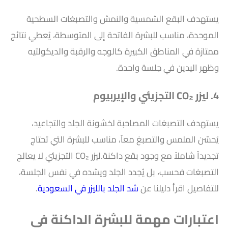
يستهدف البقع الشمسية والنمش والتصبغات السطحية
الموحدة، مناسب للبشرة الفاتحة إلى المتوسطة، يُعطي نتائج
ممتازة في المناطق الكبيرة كالوجه والرقبة والديكولتيه
وظهر اليدين في جلسة واحدة.
4. ليزر CO₂ التجزيئي والإيربيوم
يستهدف التصبغات المصاحبة لخشونة الجلد والتجاعيد،
يُحسّن الملمس والتصبغ معاً، مناسب للبشرة التي تحتاج
تجديداً شاملاً مع وجود بقع داكنة.ليزر CO₂ التجزيئي لا يعالج
التصبغات فحسب، بل يُجدد الجلد ويشده في نفس الجلسة،
للتفاصيل اقرأ دليلنا عن
شد الجلد بالليزر في السعودية
.
اعتبارات مهمة للبشرة الداكنة في