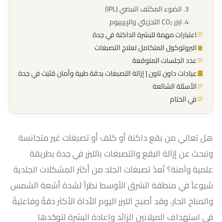
3. الضوء المكثف النبضي (IPL)
4. ليزر CO₂ التجزيئي والإيربيوم
اعتبارات مهمة للبشرة الداكنة في جدة
البروتوكول المتكامل لعلاج التصبغات
عدد الجلسات المتوقعة
عيادات داون تاون | إزالة التصبغات بدقة طبية وأمان مُثبَت في جدة
الأسئلة الشائعة
في الختام
هل تعاني من بقع داكنة أو كلف أو تصبغات غير متجانسة
وتبحث عن إزالة البقع والتصبغات بالليزر في جدة بطريقة
علمية وآمنة؟ تُعدّ تصبغات الجلد من أكثر المشكلات الجلدية
شيوعاً في منطقة الشرق الأوسط نظراً لشدة أشعة الشمس
والمناخ الحار، وقد أصبح الليزر اليوم الأداة الأكثر دقةً وفاعليةً
في استهداف الميلانين الزائد وإعادة البشرة لتوحّدها