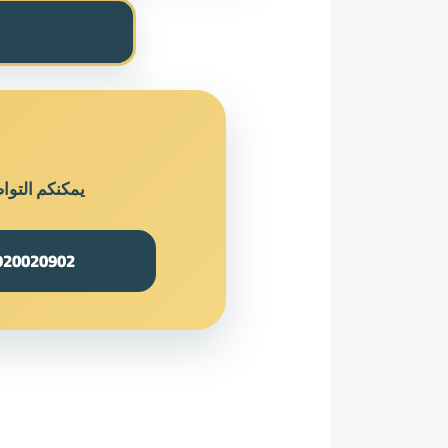
يمكنكم التوا
920020902