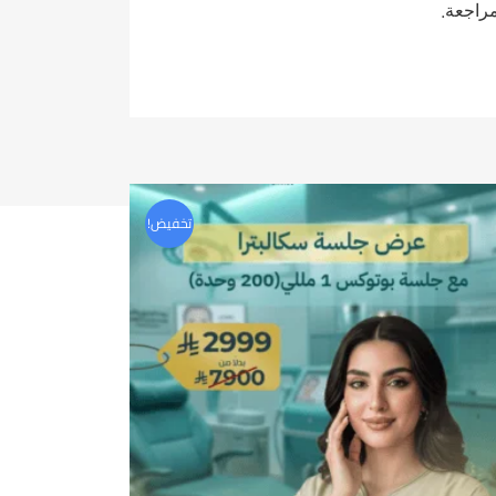
راجعة.
تخفيض!