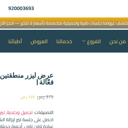
920003693
كتشف عروضنا جلسات طبية وتجميلية متخصصة بأسعار لا تتكرر — احجز الآن
من نحن
الفروع
خدماتنا
العروض
أطبائنا
عرض ليزر منطقتين م
فعّالة |
375
ر.س
149
ر.س
التصنيفات:
تجميل وجلدية
,
ليز
احصل على جلسة ليزر لإزالة ا
عيادة تاون تاون. أجهزة حديثة 