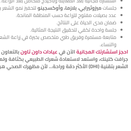
استشارة مجانية بعد المعاينة وباكيدج متكامل بعد الزراعة.
جلسات
ميزوثيرابي، بلازما، وأوكسجينو
لتحفيز نمو الشعر ب
عدد بصيلات مفتوح للزراعة حسب المنطقة المانحة.
ضمان مدى الحياة على النتائج.
جلسة واحدة تكفي لتحقيق النتيجة المثالية.
متابعة مستمرة وفريق طبي متخصص بخبرة في زراعة الشعر 
والنساء.
احجز استشارتك المجانية
الآن في
عيادات داون تاون
بالتعاون 
جرافت كلينك، واستعد لاستعادة شعرك الطبيعي بكثافة ولمع
الشعر بتقنية (DHI) الأكثر دقة وراحة… لأن مظهرك الصحي هو عنوان ثقتك.