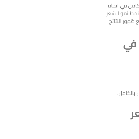
كامل في اتجاه
 نمط نمو الشعر
 ظهور النتائج
ت زراعة الشعر بتقنية (DHI) في
 بالكامل.
ر