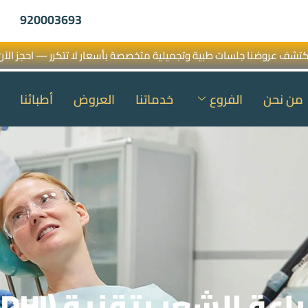
920003693
كتشف عروضنا جلسات طبية وتجميلية متخصصة بأسعار لا تتكرر — احجز الآن
من نحن
الفروع
خدماتنا
العروض
أطبائنا
راعة الشعر بتقنية (DHI)