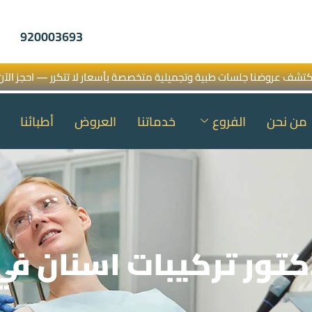
920003693
كتشف عروضنا جلسات طبية وتجميلية متخصصة بأسعار لا تتكرر — احجز الآن
من نحن
الفروع
خدماتنا
العروض
أطبائنا
تور تركيبات اسنان في