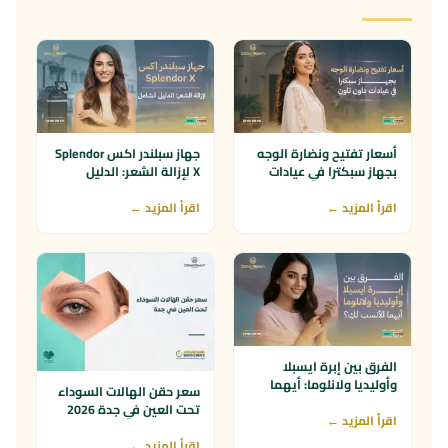
6–8 م
8–10 م
وش أوصلك لنا؟
الموقع الإلكتروني
سناب / إنستغرام / تيك توك
توصية من صديق أو قريب
طريقة ثانية
أسعار تفتيح ونضارة الوجه
جهاز سبلندر اكس Splendor
عندك طلب إضافي؟
بجهاز سبكترا في عيادات
X لإزالة الشعر: الدليل
داون تاون
الشامل
اقرأ المزيد ←
اقرأ المزيد ←
الفرق بين إبرة ايسبلا
وأوليديا ولانلوما: أيهما
سعر حقن الهالات السوداء
الأنسب لكِ؟
تحت العين في جدة 2026
اقرأ المزيد ←
اقرأ المزيد ←