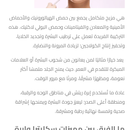
هي مزيج متكامل يجمع بين حمض الهيالورونيك والأحماض
الأمينية والمعادن والفيتامينات وحمض البولي لاكتيك. هذه
التركيبة الفريدة تعمل على ترطيب البشرة وتجديد الخلايا،
وتحفيز إنتاج الكولاجين؛ لزيادة المرونة والنضارة.
يعد خيارًا مثاليًا لمن يعانون من شحوب البشرة أو العلامات
المبكرة للتقدم في العمر. حيث يمنح الجلد ملمسًا أكثر
نعومة، ومظهرًا مشرقًا، ومرنًا مع مرور الوقت.
عادة ما تُستخدم إبرة ريتش في مناطق الوجه والرقبة،
ومنطقة أعلى الصدر؛ ليعزز جودة البشرة ويمنحها إشراقة
صحية ولمسة نهائية رطبة ومشرقة.
ما الفرق بين مميزات سكلبترا وإبرة