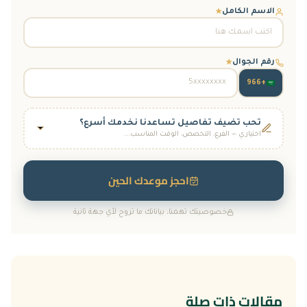
الاسم الكامل
★
رقم الجوال
★
+966
تحب تضيف تفاصيل تساعدنا نخدمك أسرع؟
اختياري — الفرع، التخصص، الوقت المناسب...
الفرع
فرع جدة
فرع الرياض
(أسنان فقط)
احجز موعدك الحين
التخصص المطلوب
خصوصيتك تهمنا، بياناتك ما تروح لأي جهة ثانية
الجلدية والتجميل
الأسنان
الأطفال
النساء والولادة
التغذية العلاجية
الوقت المناسب لك
(تقدر تختار أكثر من وقت)
مقالات ذات صلة
8–10 ص
10–12 ظ
12–2 ظ
2–4 ع
4–6 م