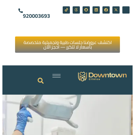
920003693
اكتشف عروضنا جلسات طبية وتجميلية متخصصة
بأسعار لا تتكرر — احجز الآن