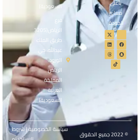
بأعلى
السعودية)
معايير
فرع
الجودة
الرياض(3205
طريق الملك
عبدالله، حي
الورود،
الرياض
المملكة
العربية
السعودية)
سياسة الخصوصية
|
شروط
© 2022 جميع الحقوق
الاستخدام