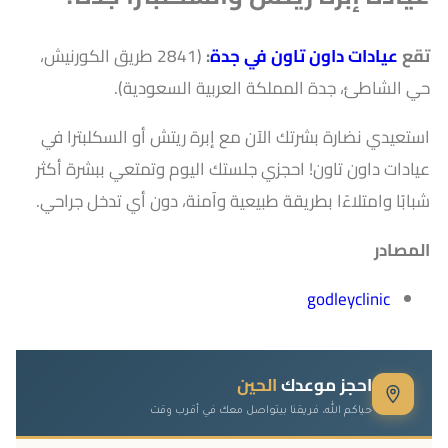
تقع
عيادات داون تاون في جدة
:
(2841 طريق الكورنيش،
حي الشاطئ، جدة المملكة العربية السعودية).
استعيدي نضارة بشرتك الآن مع إبرة ريتش أو السكلبترا في
عيادات داون تاون! احجزي جلستك اليوم وتمتعي ببشرة أكثر
شبابًا وامتلاءًا بطريقة طبيعية وآمنة، دون أي تدخل جراحي.
المصادر
godleyclinic
احجز موعدك
الحين
حياكم الله، فريقنا بيتواصل معك في أقرب وقت