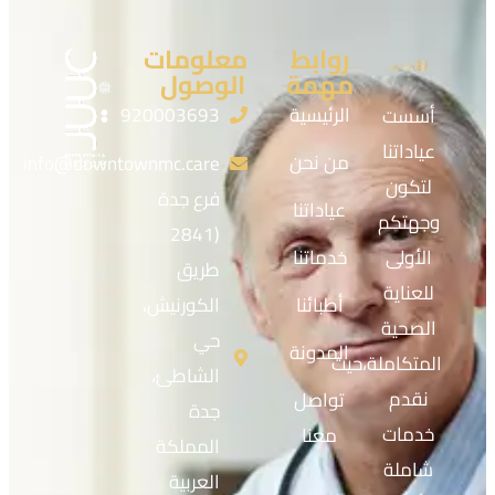
روابط
معلومات
مهمة
الوصول
الرئيسية
920003693
أسست
عياداتنا
من نحن
info@downtownmc.care
لتكون
فرع جدة
عياداتنا
وجهتكم
(2841
الأولى
خدماتنا
طريق
للعناية
أطبائنا
الكورنيش،
الصحية
حي
المدونة
المتكاملة،حيث
الشاطئ،
نقدم
تواصل
جدة
خدمات
معنا
المملكة
شاملة
العربية