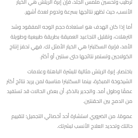
ترطيب وتحسين ملمس الجلد، فإن إبرة الريتش هي الخيار
الأنسب، حيث تظهر نتائجها بسرعة وتدوم لعدة أشهر.
أما إذا كان الهدف هو استعادة حجم الوجه المفقود وشد
الترهلات، وتقليل التجاعيد العميقة بطريقة طبيعية وطويلة
الأمد، فإبرة السكلبترا هي الخيار الأمثل لكِ. فهي تحفز إنتاج
الكولاجين وتستمر نتائجها حتى سنتين أو أكثر.
باختصار، إبرة الريتش مثالية للبشرة الباهتة وعلامات
الشيخوخة المبكرة، بينما السكلبترا مناسبة لمن يريد نتائج أكثر
عمقًا وطول أمد. والجدير بالذكر، أن بعض الحالات قد تستفيد
من الدمج بين الحقنتين.
عمومًا، من الضروري استشارة أحد أخصائي التجميل؛ لتقييم
حالتك وتحديد العلاج الأنسب لبشرتك.