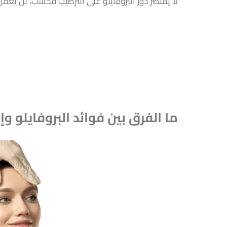
لا يقتصر دور البروفايلو على الترطيب فحسب، بل يعمل
ما الفرق بين فوائد البروفايلو وإب