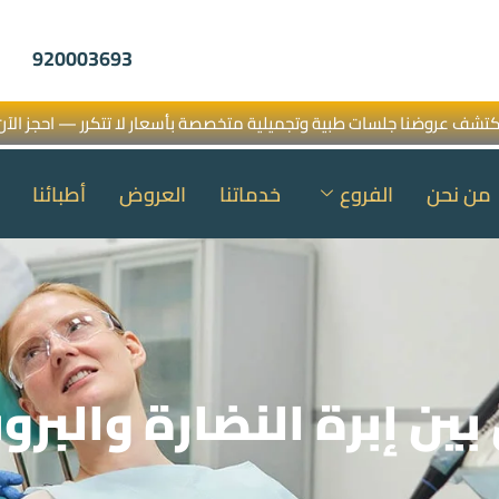
920003693
كتشف عروضنا جلسات طبية وتجميلية متخصصة بأسعار لا تتكرر — احجز الآن
من نحن
الفروع
خدماتنا
العروض
أطبائنا
بين إبرة النضارة والبرو