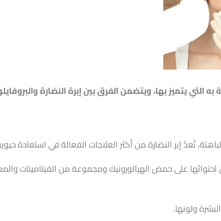
به التي يتميز بها، ويتضمن الفرق بين إبرة النضارة والبروفايلو
اهتة، تُعدّ إبر النضارة من أكثر العلاجات الفعالة في استعادة حيوية
احتوائها على حمض الهيالورونيك ومجموعة من الفيتامينات والمعاد
بشرة ولونها.