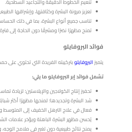
تنعيم الخطوط الدقيقة والتجاعيد السطحية.
تعزيز مرونة البشرة وكثافتها، وإشراقها الطبيع
تناسب جميع أنواع البشرة، بما في ذلك الحساس
تمنح مظهرًا نضرًا ومشرقًا دون الحاجة إلى فترة
فوائد البروفايلو
يتميز
البروفايلو
بتركيبته الفريدة التي تحتوي على حمض
تشمل فوائد إبر البروفايلو ما يلي:
تحفيز إنتاج الكولاجين والإيلاستين؛ لزيادة تماس
شد البشرة وتجديدها؛ لمنحها مظهرًا أكثر شبابًا.
فعال في علاج الترهل الخفيف إلى المتوسط و
يُحسن مظهر البشرة الباهتة ويؤخر علامات الش
يمنح نتائج طبيعية دون تغير في ملامح الوجه، و