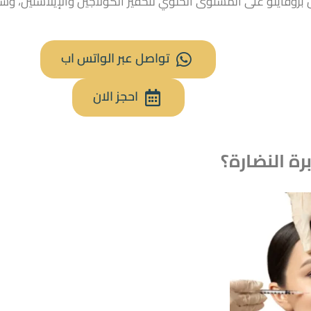
 بروفايلو على المستوى الخلوي لتحفيز الكولاجين والإيلاستين، وشد
تواصل عبر الواتس اب
احجز الان
رة النضارة؟