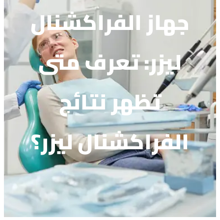
جهاز الفراكشنال
ليزر: تعرف متى
تظهر نتائج
الفراكشنال ليزر؟