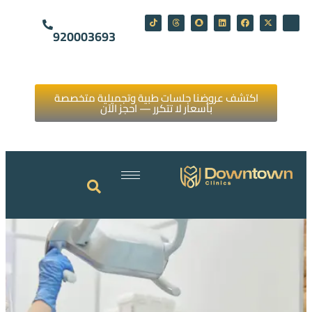
920003693
اكتشف عروضنا جلسات طبية وتجميلية متخصصة
بأسعار لا تتكرر — احجز الآن