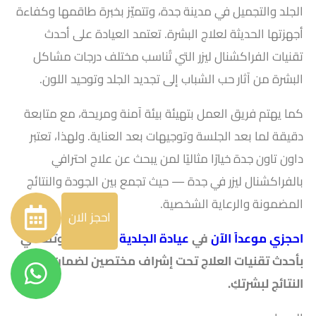
الجلد والتجميل في مدينة جدة، وتتميّز بخبرة طاقمها وكفاءة
أجهزتها الحديثة لعلاج البشرة. تعتمد العيادة على أحدث
تقنيات الفراكشنال ليزر التي تُناسب مختلف درجات مشاكل
البشرة من آثار حب الشباب إلى تجديد الجلد وتوحيد اللون.
كما يهتم فريق العمل بتهيئة بيئة آمنة ومريحة، مع متابعة
دقيقة لما بعد الجلسة وتوجيهات بعد العناية. ولهذا، تعتبر
داون تاون جدة خيارًا مثاليًا لمن يبحث عن علاج احترافي
بالفراكشنال ليزر في جدة — حيث تجمع بين الجودة والنتائج
المضمونة والرعاية الشخصية.
احجز الان
احجزي موعداً الآن
في
عيادة الجلدية والتجميل
وتمتعي
بأحدث تقنيات العلاج تحت إشراف مختصين لضمان أفضل
النتائج لبشرتكِ.