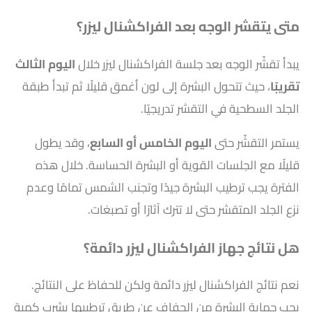
متى يتقشر الوجه بعد الفراكشنال ليزر؟
يبدأ تقشّر الوجه بعد جلسة الفراكشنال ليزر خلال
اليوم الثالث
تقريبًا
، حيث تتحول البشرة إلى لون أغمق قليلًا ثم تبدأ طبقة
الجلد السطحية في التقشر تدريجيًا.
يستمر التقشّر حتى
اليوم الخامس أو السابع
، وقد يطول
قليلًا مع الجلسات القوية أو البشرة الحساسة. خلال هذه
الفترة يجب ترطيب البشرة جيدًا وتجنب الشمس تمامًا وعدم
نزع الجلد المتقشر حتى لا تترك آثارًا أو تصبغات.
هل نتائج جهاز الفراكشنال ليزر دائمة؟
نعم نتائج الفراكشنال ليزر دائمة ولكن للحفاظ على النتائج.
يجب حماية البشرة من الجفاف عن طريق ترطيبها بشرب كمية