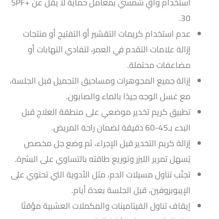
استخدام واقٍ شمسي بمعامل حماية لا يقل عن +SPF
30.
عدم استخدام كريمات التقشير أو التفتيح أو منتجات
إزالة علامات التقدم في العمر، لتفادي التهابات أو
مضاعفات محتملة.
إزالة جميع المجوهرات ومساحيق التجميل قبل الجلسة،
مع غسل الوجه جيدًا بالماء والصابون.
تطبيق كريم تخدير موضعي على منطقة العلاج قبل
البدء بـ45-60 دقيقة لضمان راحة المريض.
إزالة كريم التخدير قبل الإجراء، ثم وضع جل مخصص
يُسهل تمرير الليزر وتوزيع طاقته بالتساوي على البشرة.
تجنّب تناول مسيلات الدم، مثل الأدوية التي تحتوي على
الإيبوبروفين، قبل الجلسة بعدة أيام.
إيقاف تناول الفيتامينات والمكملات العشبية مؤقتًا