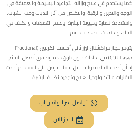
كما يستخدم في علاج و
إزالة التجاعيد البسيطة والعميقة في
الوجه واليدين والرقبة، والتخلص من آثار الندبات وحب الشباب،
واستعادة نضارة وحيوية البشرة، وعلاج التصبغات والكلف في
الجلد، وعلامات التمدد بالجسم.
يتوفر
جهاز فراكشنال ليزر ثاني أكسيد الكربون (Fractional
CO2 Laser) في عيادات داون تاون جدة ويحقق أفضل النتائج.
إذ أن أطباء الجلدية والتجميل لدينا مدربين على استخدام أحدث
التقنيات والتكنولوجيا لعلاج وتجديد نضارة البشرة.
تواصل عبر الواتس اب
احجز الان