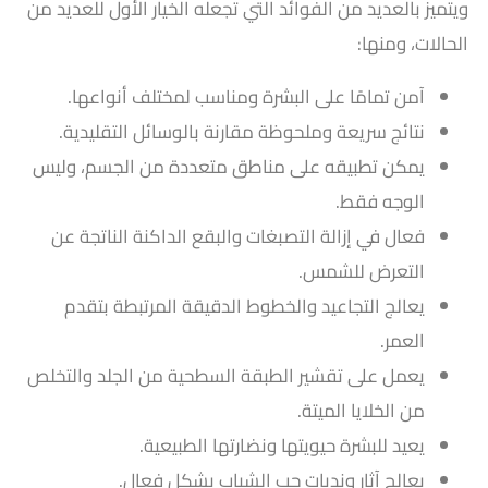
ويتميز بالعديد من الفوائد التي تجعله الخيار الأول للعديد من
الحالات، ومنها:
آمن تمامًا على البشرة ومناسب لمختلف أنواعها.
نتائج سريعة وملحوظة مقارنة بالوسائل التقليدية.
يمكن تطبيقه على مناطق متعددة من الجسم، وليس
الوجه فقط.
فعال في إزالة التصبغات والبقع الداكنة الناتجة عن
التعرض للشمس.
يعالج التجاعيد والخطوط الدقيقة المرتبطة بتقدم
العمر.
يعمل على تقشير الطبقة السطحية من الجلد والتخلص
من الخلايا الميتة.
يعيد للبشرة حيويتها ونضارتها الطبيعية.
يعالج آثار وندبات حب الشباب بشكل فعال.