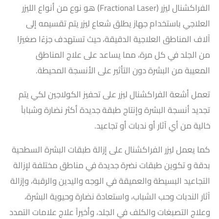
الفراكشنال ليزر (Fractional Laser) هو نوع من أنواع الليزر
العلاجي باستخدام جهاز يطلق شعاع ليزر يتم تقسيمه إلى
آلاف المناطق العلاجية الدقيقة،
حيث تستهدف جزءًا صغيرًا
من الجلد في كل مرة،
مما يساعد على علاج المناطق
المعيبة من البشرة دون التأثير على الأنسجة المحيطة.
تعمل أشعة الفراكشنال ليزر على تحفيز الكولاجين لكي يتم
تجديد أنسجة البشرة وإنتاج طبقة جديدة أكثر نضارة وشباباً
خالية من أي آثار أو ندبات أو تجاعيد.
كما يعمل ليزر الفراكشنال على إزالة طبقات البشرة السطحية
بدقة و تكوين طبقات نضرة جديدة في مناطق مختلفة لإزالة
التجاعيد البسيطة والعميقة في الوجه واليدين والرقبة، وإزالة
آثار الندبات وحب الشباب، واستعادة نضارة وحيوية البشرة،
وعلاج التصبغات والكلف في الجلد، وأخيراً علاج علامات التمدد