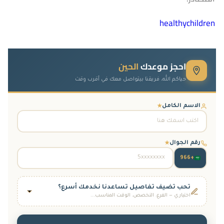
healthychildren
احجز موعدك
الحين
حياكم الله، فريقنا بيتواصل معك في أقرب وقت
الاسم الكامل
★
رقم الجوال
★
+966
تحب تضيف تفاصيل تساعدنا نخدمك أسرع؟
اختياري — الفرع، التخصص، الوقت المناسب...
الفرع
فرع جدة
فرع الرياض
(أسنان فقط)