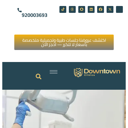
920003693
اكتشف عروضنا جلسات طبية وتجميلية متخصصة
بأسعار لا تتكرر — احجز الآن