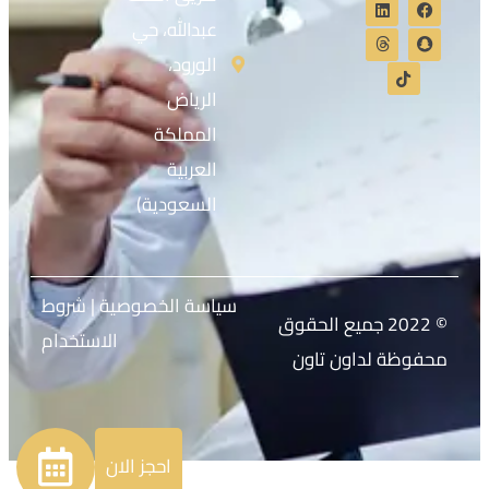
عبدالله، حي
الورود،
الرياض
المملكة
العربية
السعودية)
سياسة الخصوصية
|
شروط
© 2022 جميع الحقوق
الاستخدام
محفوظة لداون تاون
احجز الان