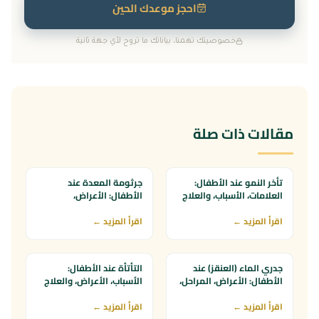
احجز موعدك الحين
التخصص المطلوب
خصوصيتك تهمنا، بياناتك ما تروح لأي جهة ثانية
الجلدية والتجميل
الأسنان
الأطفال
النساء والولادة
التغذية العلاجية
الوقت المناسب لك
(تقدر تختار أكثر من وقت)
مقالات ذات صلة
8–10 ص
10–12 ظ
12–2 ظ
2–4 ع
4–6 م
6–8 م
8–10 م
تأخر النمو عند الأطفال:
جرثومة المعدة عند
وش أوصلك لنا؟
العلامات، الأسباب، والعلاج
الأطفال: الأعراض،
التشخيص، وأسرع علاج
الموقع الإلكتروني
سناب / إنستغرام / تيك توك
اقرأ المزيد ←
فعال
اقرأ المزيد ←
توصية من صديق أو قريب
طريقة ثانية
عندك طلب إضافي؟
جدري الماء (العنقز) عند
التأتأة عند الأطفال:
الأطفال: الأعراض، المراحل،
الأسباب، الأعراض، والعلاج
والعلاج
(خاصة في عمر 3 سنوات)
اقرأ المزيد ←
اقرأ المزيد ←