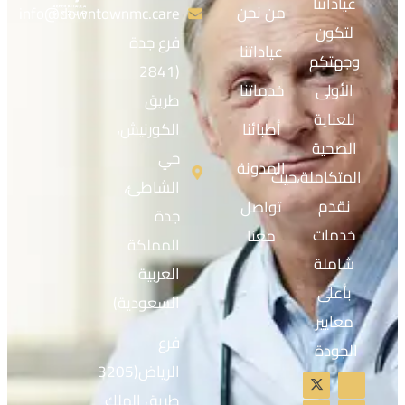
عياداتنا
من نحن
info@downtownmc.care
لتكون
فرع جدة
عياداتنا
وجهتكم
(2841
الأولى
خدماتنا
طريق
للعناية
أطبائنا
الكورنيش،
الصحية
حي
المدونة
المتكاملة،حيث
الشاطئ،
نقدم
تواصل
جدة
خدمات
معنا
المملكة
شاملة
العربية
بأعلى
السعودية)
معايير
فرع
الجودة
الرياض(3205
طريق الملك