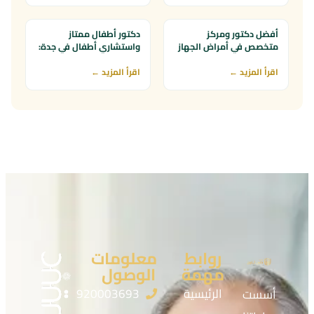
أفضل دكتور ومركز
دكتور أطفال ممتاز
متخصص في أمراض الجهاز
واستشاري أطفال في جدة:
التنفسي للأطفال بجدة
كيف تختارين الأنسب؟
اقرأ المزيد ←
اقرأ المزيد ←
روابط
معلومات
مهمة
الوصول
الرئيسية
920003693
أسست