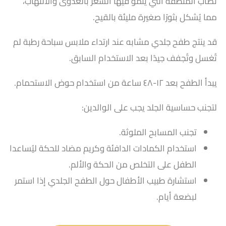
تُصاب المنطقة التي ينمو فيها الشعر بالعدوى والالتهاب،
مما يُشكل بثورًا صغيرة مليئة بالقيح.
قد ينتج طفح جلدي مشابه عند ارتداء ملابس سباحة رطبة لم
تُغسل وتُجفف جيدًا بعد الاستخدام السابق.
يبدأ الطفح بعد ١٢-٤٨ ساعة من استخدام حوض الاستحمام.
لتجنب حساسية الجلد يجب على الوالدين:
تجنب المسابح الملوثة.
استخدام الكمادات الدافئة وكريم مضاد للحكة ليُساعدا
الطفل على التخلص من الحكة والألم.
استشارة طبيب الأطفال حول الطفح الجلدي إذا استمر
لبضعة أيام.