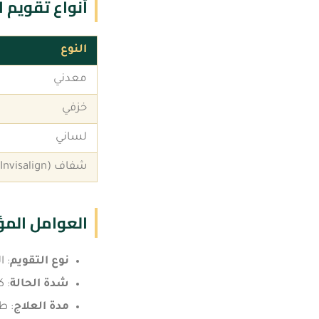
أنواع تقويم ا
النوع
معدني
خزفي
لساني
شفاف (Invisalign)
العوامل المؤ
نوع التقويم
: 
شدة الحالة
: 
مدة العلاج
: ط