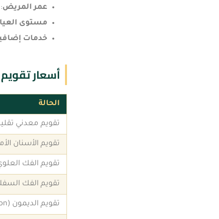
عمر المريض
:
مستوى العياد
خدمات إضافي
أسعار تقويم الأسن
الحالة
تقويم معدني تقليد
تقويم الأسنان الأ
تقويم الفك العلو
تقويم الفك السف
تقويم الديمون (Damon)