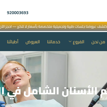
920003693
كتشف عروضنا جلسات طبية وتجميلية متخصصة بأسعار لا تتكرر — احجز الآن
من نحن
الفروع
خدماتنا
العروض
أطبائنا
الأسنان الشامل في السع