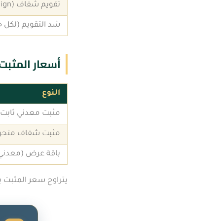
تقويم شفاف (Invisalign وأنواعه)
شد التقويم (لكل 
أسعار المثبت 
النوع
مثبت معدني ثابت
مثبت شفاف متحر
باقة عرض (معدني
يتراوح سعر المثبت بشكل عام بين 250 و2,000 ري