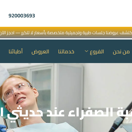
920003693
كتشف عروضنا جلسات طبية وتجميلية متخصصة بأسعار لا تتكرر — احجز الآن
من نحن
الفروع
خدماتنا
العروض
أطبائنا
ة الصفراء عند حديثي ال