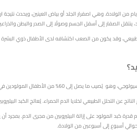
ام من الولادة. وهي اصفرار الجلد أو بياض العينين، ويحدث نتيجة ارت
يد، ينتقل الصفار إلى أسفل الجسم وصولًا إلى الصدر والبطن والذراعي
طبيعي، وقد يكون من الصعب اكتشافه لدى الأطفال ذوي البشرة الد
د؟
الأطفال المولودين في موعدهم خلال الأسبوع الأول من حياتهم.
تج عن التحلل الطبيعي لخلايا الدم الحمراء. يُعالج الكبد البيليروبين 
 قدرة كبد المولود على إزالة البيليروبين من مجرى الدم. بمجرد أن
 حوالي أسبوع إلى أسبوعين من الولادة.