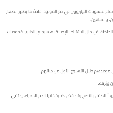
فاع مستويات البيليروبين في دم المولود. عادةً ما يظهر الصفار
ن، والساقين.
اكنة. في حال الاشتباه بالإصابة به، سيجري الطبيب فحوصات
ويُزيله.
 يبدأ الطفل بالنضج وتنخفض كمية خلايا الدم الحمراء، يختفي