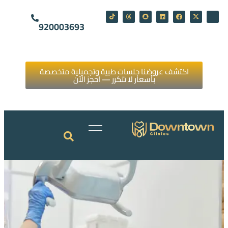
920003693
اكتشف عروضنا جلسات طبية وتجميلية متخصصة
بأسعار لا تتكرر — احجز الآن