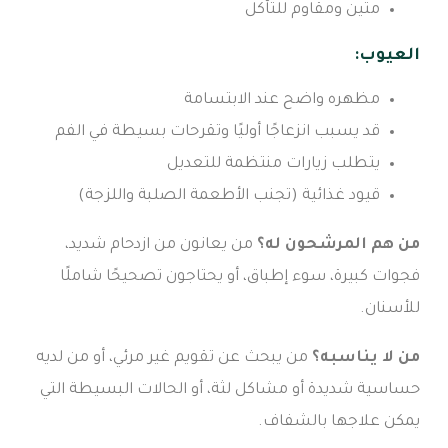
متين ومقاوم للتآكل
العيوب:
مظهره واضح عند الابتسامة
قد يسبب انزعاجًا أوليًا وتقرحات بسيطة في الفم
يتطلب زيارات منتظمة للتعديل
قيود غذائية (تجنب الأطعمة الصلبة واللزجة)
من هم المرشحون له؟
من يعانون من ازدحام شديد،
فجوات كبيرة، سوء إطباق، أو يحتاجون تصحيحًا شاملًا
للأسنان.
من لا يناسبه؟
من يبحث عن تقويم غير مرئي، أو من لديه
حساسية شديدة أو مشاكل لثة، أو الحالات البسيطة التي
يمكن علاجها بالشفاف.