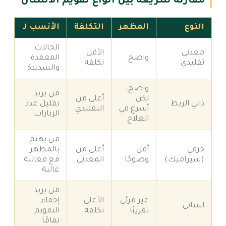
مقارنة سريعة بين أنواع تقويم الأسنان
النوع
المظهر
التكلفة
الأنسب لـ
الحالات
معدني
الأقل
واضح
المعقدة
تقليدي
تكلفة
والشديدة
واضح،
من يريد
لكن
أعلى من
ذاتي الربط
تقليل عدد
أسرع في
التقليدي
الزيارات
العلاج
من يهتم
خزفي
أقل
أعلى من
بالمظهر
(سيراميك)
وضوحًا
المعدني
مع فعالية
عالية
من يريد
غير مرئي
الأعلى
إخفاء
لساني
تقريبًا
تكلفة
التقويم
تمامًا