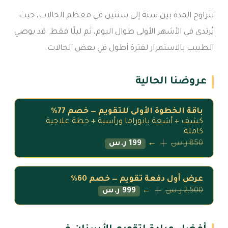
تتراوح المدة بين سنة إلى سنتين في معظم الحالات، حيث
يُرتدى في الأشهر الأولى طوال اليوم، ثم ليلًا فقط. قد يوصي
الطبيب بالاستمرار لفترة أطول في بعض الحالات.
عروضنا الحالية
باقة الخطوة الأولى للتقويم — خصم 77%
كشف + أشعة بانوراما ورأسية + خطة علاجية
كاملة
850 ر.س
←
199 ر.س
عرض أول دفعة تقويم — خصم 60%
2,500 ر.س
←
999 ر.س