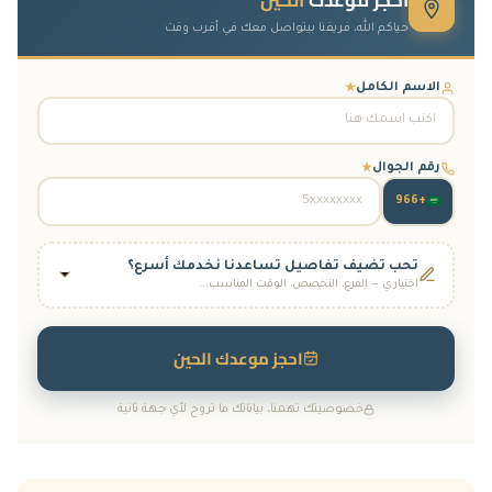
حياكم الله، فريقنا بيتواصل معك في أقرب وقت
الاسم الكامل
★
رقم الجوال
★
+966
تحب تضيف تفاصيل تساعدنا نخدمك أسرع؟
اختياري — الفرع، التخصص، الوقت المناسب...
الفرع
فرع جدة
فرع الرياض
(أسنان فقط)
احجز موعدك الحين
التخصص المطلوب
خصوصيتك تهمنا، بياناتك ما تروح لأي جهة ثانية
الجلدية والتجميل
الأسنان
الأطفال
النساء والولادة
التغذية العلاجية