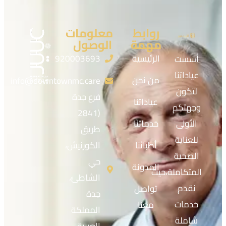
روابط
معلومات
مهمة
الوصول
الرئيسية
920003693
أسست
عياداتنا
من نحن
info@downtownmc.care
لتكون
فرع جدة
عياداتنا
وجهتكم
(2841
الأولى
خدماتنا
طريق
للعناية
أطبائنا
الكورنيش،
الصحية
حي
المدونة
المتكاملة،حيث
الشاطئ،
نقدم
تواصل
جدة
خدمات
معنا
المملكة
شاملة
العربية