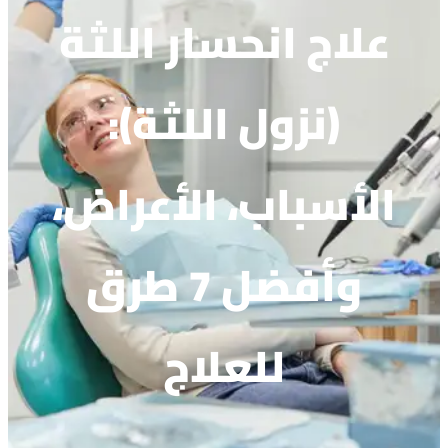
علاج انحسار اللثة
(نزول اللثة):
الأسباب، الأعراض،
وأفضل 7 طرق
للعلاج