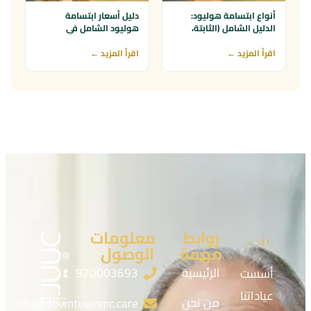
أنواع ابتسامة هوليود:
دليل أسعار ابتسامة
الدليل الشامل (الثابتة،
هوليود الشامل في
المتحركة، 3D، VIP)
السعودية 2026
اقرأ المزيد ←
اقرأ المزيد ←
روابط
معلومات
مهمة
الوصول
الرئيسية
920003693
أسست
عياداتنا
من نحن
info@downtownmc.care