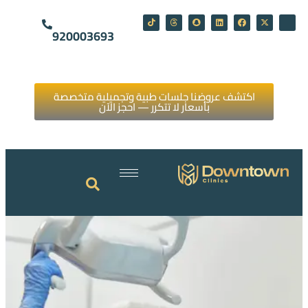
920003693
اكتشف عروضنا جلسات طبية وتجميلية متخصصة
بأسعار لا تتكرر — احجز الآن