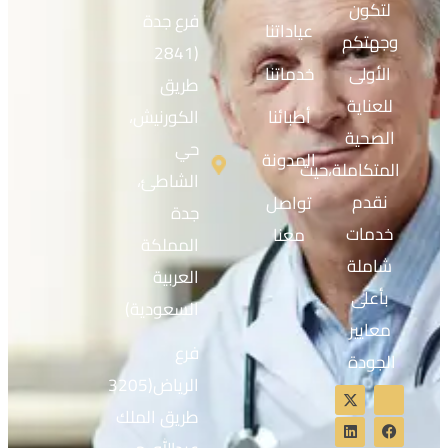
لتكون
فرع جدة
عياداتنا
وجهتكم
(2841
الأولى
خدماتنا
طريق
للعناية
أطبائنا
الكورنيش،
الصحية
حي
المدونة
المتكاملة،حيث
الشاطئ،
نقدم
تواصل
جدة
خدمات
معنا
المملكة
شاملة
العربية
بأعلى
السعودية)
معايير
فرع
الجودة
الرياض(3205
طريق الملك