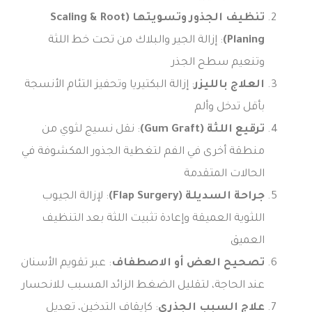
تنظيف الجذور وتسويتها (Scaling & Root
Planing)
: إزالة الجير والبلاك من تحت خط اللثة
وتنعيم سطح الجذر
العلاج بالليزر
: إزالة البكتيريا وتحفيز التئام الأنسجة
بأقل تدخل وألم
ترقيع اللثة (Gum Graft)
: نقل نسيج لثوي من
منطقة أخرى في الفم لتغطية الجذور المكشوفة في
الحالات المتقدمة
جراحة السديلة (Flap Surgery)
: لإزالة الجيوب
اللثوية العميقة وإعادة تثبيت اللثة بعد التنظيف
العميق
تصحيح العض أو الاصطفاف
: عبر تقويم الأسنان
عند الحاجة، لتقليل الضغط الزائد المسبب للانحسار
علاج السبب الجذري
: كإيقاف التدخين، تعديل