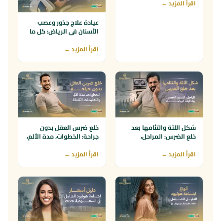
اقرأ المزيد ←
توصية من صديق أو قريب
طريقة ثانية
عيادة علاج جذور وعصب
عندك طلب إضافي؟
الأسنان في الرياض: كل ما
تحتاج معرفته
اقرأ المزيد ←
شكل اللثة والتئامها بعد
خلع ضرس العقل بدون
خلع الضرس: المراحل،
جراحة: الخطوات، مدة الألم،
النسيج الحبيبي، والطبقة
والتعليمات الكاملة
البيضاء
اقرأ المزيد ←
اقرأ المزيد ←