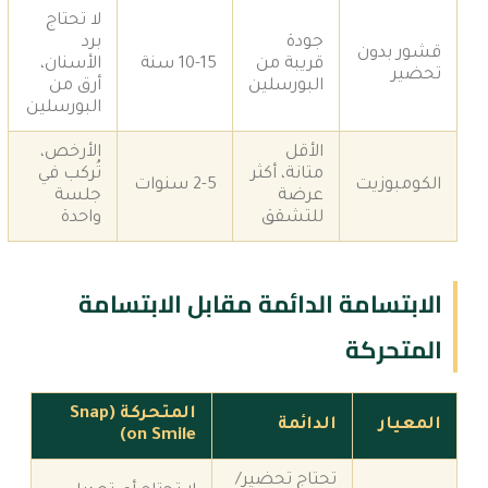
لا تحتاج
جودة
برد
قشور بدون
قريبة من
10-15 سنة
الأسنان،
تحضير
البورسلين
أرق من
البورسلين
الأقل
الأرخص،
متانة، أكثر
تُركب في
الكومبوزيت
2-5 سنوات
عرضة
جلسة
للتشقق
واحدة
الابتسامة الدائمة مقابل الابتسامة
المتحركة
المتحركة (Snap
المعيار
الدائمة
on Smile)
تحتاج تحضير/