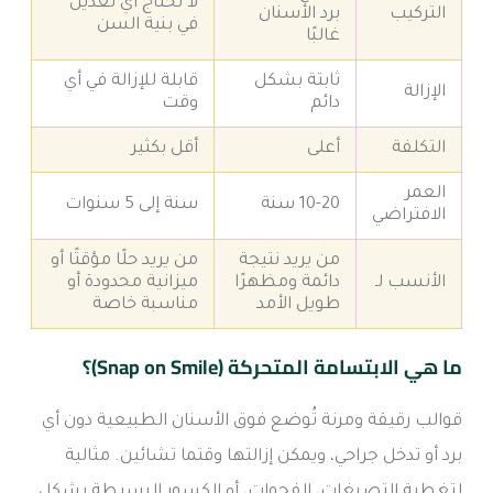
لا تحتاج أي تعديل
التركيب
برد الأسنان
في بنية السن
غالبًا
ثابتة بشكل
قابلة للإزالة في أي
الإزالة
دائم
وقت
التكلفة
أعلى
أقل بكثير
العمر
10-20 سنة
سنة إلى 5 سنوات
الافتراضي
من يريد نتيجة
من يريد حلًا مؤقتًا أو
الأنسب لـ
دائمة ومظهرًا
ميزانية محدودة أو
طويل الأمد
مناسبة خاصة
ما هي الابتسامة المتحركة (Snap on Smile)؟
قوالب رقيقة ومرنة تُوضع فوق الأسنان الطبيعية دون أي
برد أو تدخل جراحي، ويمكن إزالتها وقتما تشائين. مثالية
لتغطية التصبغات، الفجوات، أو الكسور البسيطة بشكل