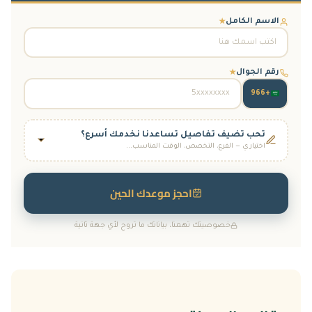
الاسم الكامل
★
رقم الجوال
★
+966
تحب تضيف تفاصيل تساعدنا نخدمك أسرع؟
اختياري — الفرع، التخصص، الوقت المناسب...
الفرع
فرع جدة
فرع الرياض
(أسنان فقط)
احجز موعدك الحين
التخصص المطلوب
خصوصيتك تهمنا، بياناتك ما تروح لأي جهة ثانية
الجلدية والتجميل
الأسنان
الأطفال
النساء والولادة
التغذية العلاجية
الوقت المناسب لك
(تقدر تختار أكثر من وقت)
8–10 ص
10–12 ظ
12–2 ظ
2–4 ع
4–6 م