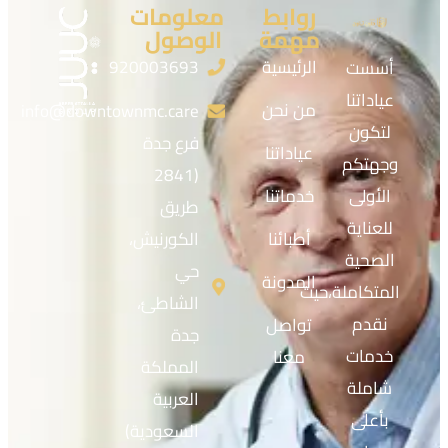
روابط
معلومات
مهمة
الوصول
الرئيسية
920003693
أسست
عياداتنا
من نحن
info@downtownmc.care
لتكون
فرع جدة
عياداتنا
وجهتكم
(2841
الأولى
خدماتنا
طريق
للعناية
أطبائنا
الكورنيش،
الصحية
حي
المدونة
المتكاملة،حيث
الشاطئ،
نقدم
تواصل
جدة
خدمات
معنا
المملكة
شاملة
العربية
بأعلى
السعودية)