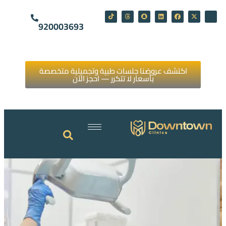
920003693
اكتشف عروضنا جلسات طبية وتجميلية متخصصة
بأسعار لا تتكرر — احجز الآن