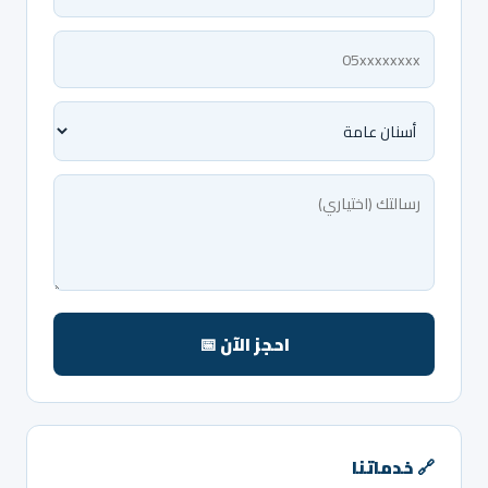
احجز الآن 📅
🔗 خدماتنا