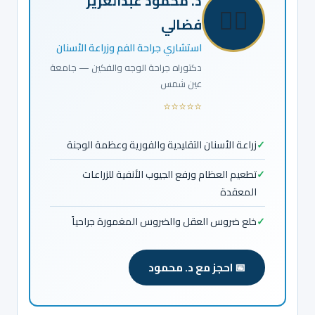
د. محمود عبدالعزيز
👨‍⚕️
فضالي
استشاري جراحة الفم وزراعة الأسنان
دكتوراه جراحة الوجه والفكين — جامعة
عين شمس
⭐⭐⭐⭐⭐
زراعة الأسنان التقليدية والفورية وعظمة الوجنة
تطعيم العظام ورفع الجيوب الأنفية للزراعات
المعقدة
خلع ضروس العقل والضروس المغمورة جراحياً
📅 احجز مع د. محمود