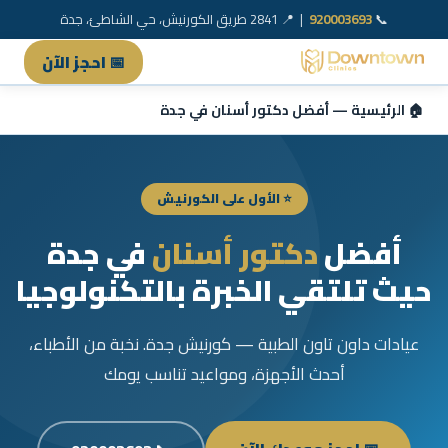
📞
920003693
| 📍 2841 طريق الكورنيش، حي الشاطئ، جدة
📅 احجز الآن
🏠 الرئيسية — أفضل دكتور أسنان في جدة
⭐ الأول على الكورنيش
أفضل
دكتور أسنان
في جدة
حيث تلتقي الخبرة بالتكنولوجيا
عيادات داون تاون الطبية — كورنيش جدة. نخبة من الأطباء،
أحدث الأجهزة، ومواعيد تناسب يومك