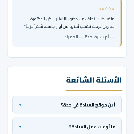
⭐⭐⭐⭐⭐
"بنتي كانت تخاف من دكتور الأسنان، لكن الدكتورة
صابرين عرفت تكسب ثقتها من أول جلسة. شكراً جزيلاً"
— أم سارة، جدة — الحمراء
الأسئلة الشائعة
أين موقع العيادة في جدة؟
عيادتنا في 2841 طريق الكورنيش، حي الشاطئ، جدة.
موقع مميز وسط المدينة بالقرب من الكورنيش.
اضغط
ما أوقات عمل العيادة؟
هنا للخريطة
.