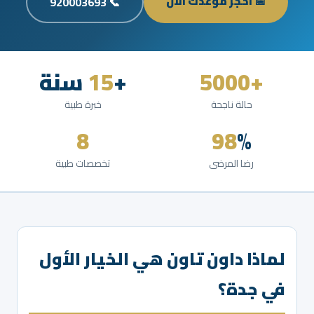
📅 احجز موعدك الآن
📞 920003693
+5000
+
15
سنة
حالة ناجحة
خبرة طبية
8
98
%
رضا المرضى
تخصصات طبية
لماذا داون تاون هي الخيار الأول
في جدة؟