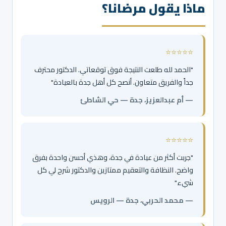
ماذا يقول مرضانا؟
⭐⭐⭐⭐⭐
"الحمد لله طلعت النتيجة فوق توقعاتي. الدكتور محترف
جداً والفريق متعاون. أنصح كل أهل جدة بالعيادة"
— أم عبدالعزيز، جدة — حي الشاطئ
⭐⭐⭐⭐⭐
"جربت أكثر من عيادة في جدة، وهذي أحسن واحدة بفرق
واضح. النظافة والتعقيم ممتازين والدكتور شرح لي كل
شيء"
— محمد الحربي، جدة — الرويس