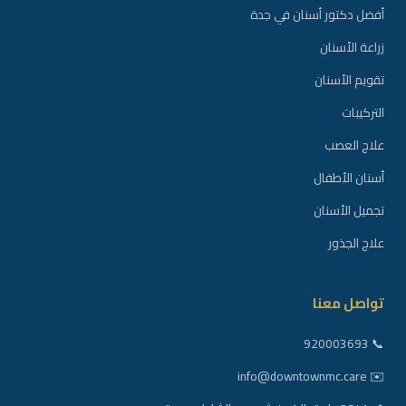
أفضل دكتور أسنان في جدة
زراعة الأسنان
تقويم الأسنان
التركيبات
علاج العصب
أسنان الأطفال
تجميل الأسنان
علاج الجذور
تواصل معنا
📞 920003693
✉️ info@downtownmc.care