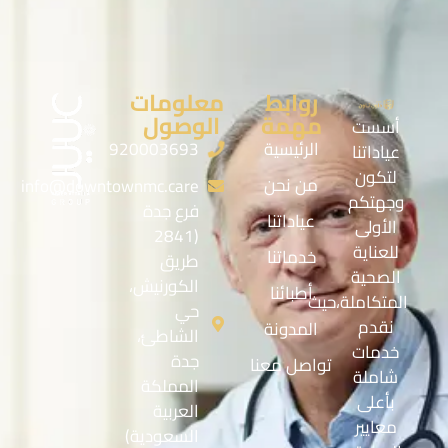
روابط
معلومات
مهمة
الوصول
أسست
الرئيسية
920003693
عياداتنا
لتكون
من نحن
info@downtownmc.care
وجهتكم
فرع جدة
عياداتنا
الأولى
(2841
للعناية
خدماتنا
طريق
الصحية
الكورنيش،
أطبائنا
المتكاملة،حيث
حي
نقدم
المدونة
الشاطئ،
خدمات
جدة
تواصل معنا
شاملة
المملكة
بأعلى
العربية
معايير
السعودية)