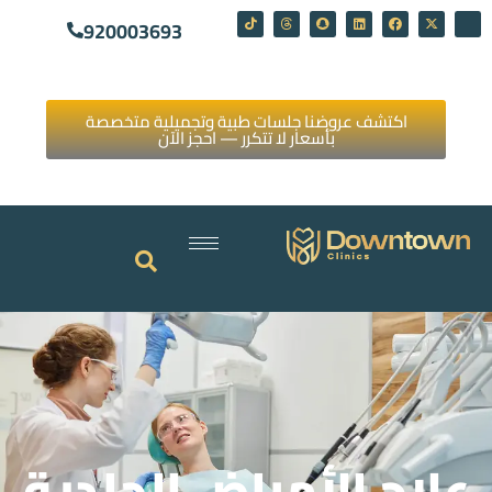
920003693
اكتشف عروضنا جلسات طبية وتجميلية متخصصة
بأسعار لا تتكرر — احجز الآن
علاج الأمراض الجلدية