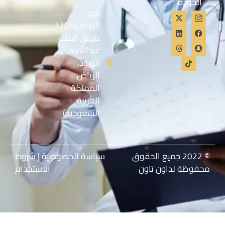
الجودة
فرع
الرياض(3205
طريق الملك
عبدالله، حي
الورود،
الرياض
المملكة
العربية
السعودية)
© 2022 جميع الحقوق
سياسة الخصوصية
|
شروط
محفوظة لداون تاون
الاستخدام