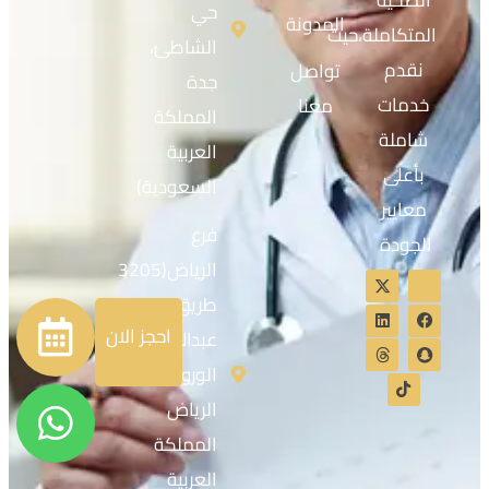
الصحية
حي
المدونة
المتكاملة،حيث
الشاطئ،
نقدم
تواصل
جدة
خدمات
معنا
المملكة
شاملة
العربية
بأعلى
السعودية)
معايير
فرع
الجودة
الرياض(3205
طريق الملك
احجز الان
عبدالله، حي
الورود،
الرياض
المملكة
العربية