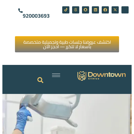
920003693
اكتشف عروضنا جلسات طبية وتجميلية متخصصة
بأسعار لا تتكرر — احجز الآن