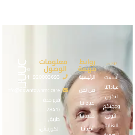
روابط
معلومات
مهمة
الوصول
الرئيسية
920003693
أسست
عياداتنا
من نحن
info@downtownmc.care
لتكون
فرع جدة
عياداتنا
وجهتكم
(2841
الأولى
خدماتنا
طريق
للعناية
أطبائنا
الكورنيش،