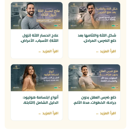
شكل اللثة والتئامها بعد
علاج انحسار اللثة (نزول
خلع الضرس: المراحل،
اللثة): الأسباب، الأعراض،
النسيج الحبيبي، والطبقة
وأفضل 7 طرق للعلاج
البيضاء
اقرأ المزيد ←
اقرأ المزيد ←
خلع ضرس العقل بدون
أنواع ابتسامة هوليود:
جراحة: الخطوات، مدة الألم،
الدليل الشامل (الثابتة،
والتعليمات الكاملة
المتحركة، 3D، VIP)
اقرأ المزيد ←
اقرأ المزيد ←