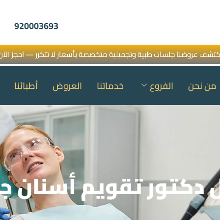
920003693
كتشف عروضنا جلسات طبية وتجميلية متخصصة بأسعار لا تتكرر — احجز الآن
من نحن
الفروع
خدماتنا
العروض
أطبائنا
دكتور تقويم أسنان ج