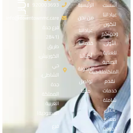
الرئيسية
920003693
أسست
عياداتنا
من نحن
info@downtownmc.care
لتكون
فرع جدة
عياداتنا
وجهتكم
(2841
الأولى
خدماتنا
طريق
للعناية
أطبائنا
الكورنيش،
الصحية
حي
المدونة
المتكاملة،حيث
الشاطئ،
نقدم
تواصل
جدة
خدمات
معنا
المملكة
شاملة
العربية
بأعلى
السعودية)
معايير
فرع
الجودة