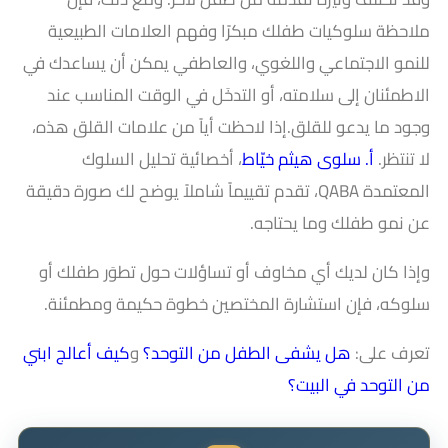
ملاحظة سلوكيات طفلك مبكرًا وفهم العلامات الطبيعية
للنمو الاجتماعي واللغوي، والعاطفي يمكن أن يساعدك في
الاطمئنان إلى سلامته، أو التدخَل في الوقت المناسب عند
وجود ما يدعو للقلق.
إذا لاحظت أياً من علامات القلق هذه،
لا تنتظر.
أ. سلوى هيثم خيّاط
، أخصائية تحليل السلوك
المعتمدة QABA، تقدم تقييماً شاملاً يوضح لك صورة دقيقة
عن نمو طفلك وما يحتاجه.
وإذا كان لديك أي مخاوف أو تساؤلات حول تطوَر طفلك أو
سلوكه، فإن استشارة المختصين خطوة حكيمة ومطمئنة.
تعرف على:
هل يشفى الطفل من التوحد؟
و
كيف أعالج ابني
من التوحد في البيت؟