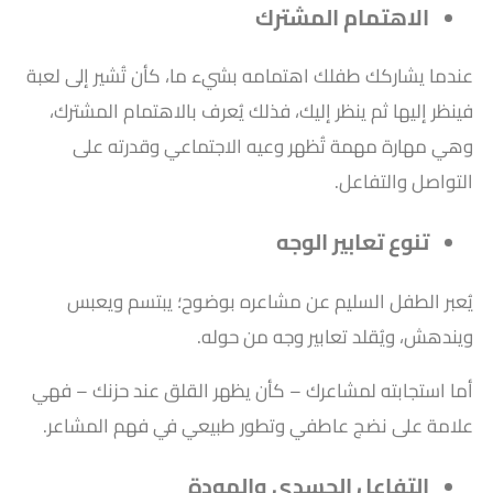
الاهتمام المشترك
عندما يشاركك طفلك اهتمامه بشيء ما، كأن تُشير إلى لعبة
فينظر إليها ثم ينظر إليك، فذلك يُعرف بالاهتمام المشترك،
وهي مهارة مهمة تُظهر وعيه الاجتماعي وقدرته على
التواصل والتفاعل.
تنوع تعابير الوجه
يُعبر الطفل السليم عن مشاعره بوضوح؛ يبتسم ويعبس
ويندهش، ويُقلد تعابير وجه من حوله.
أما استجابته لمشاعرك – كأن يظهر القلق عند حزنك – فهي
علامة على نضج عاطفي وتطور طبيعي في فهم المشاعر.
التفاعل الجسدي والمودة