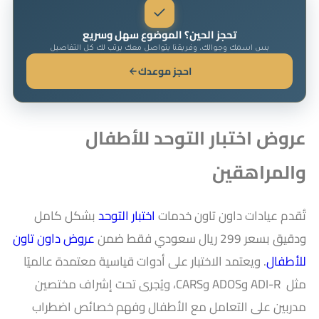
تحجز الحين؟ الموضوع سهل وسريع
بس اسمك وجوالك، وفريقنا يتواصل معك يرتب لك كل التفاصيل
احجز موعدك
عروض اختبار التوحد للأطفال
والمراهقين
تُقدم عيادات داون تاون خدمات
اختبار التوحد
بشكل كامل
ودقيق بسعر 299 ريال سعودي فقط ضمن
عروض داون تاون
للأطفال
. ويعتمد الاختبار على أدوات قياسية معتمدة عالميًا
مثل ADI-R وADOS وCARS، ويُجرى تحت إشراف مختصين
مدربين على التعامل مع الأطفال وفهم خصائص اضطراب