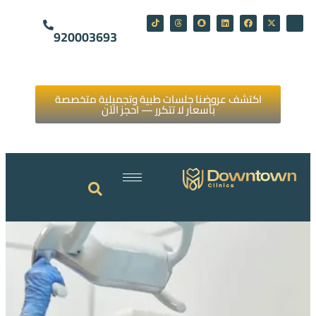
920003693
اكتشف عروضنا جلسات طبية وتجميلية متخصصة
بأسعار لا تتكرر — احجز الآن