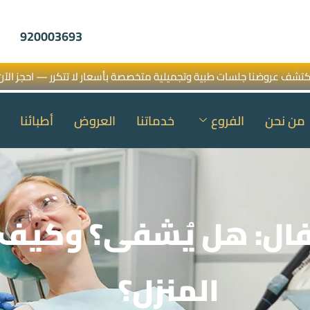
920003693
كتشف عروضنا جلسات طبية وتجميلية متخصصة بأسعار لا تتكرر — احجز الآن
من نحن
الفروع
خدماتنا
العروض
أطبائنا
أطفال: هل يُشفى؟ وكي
المنزل؟