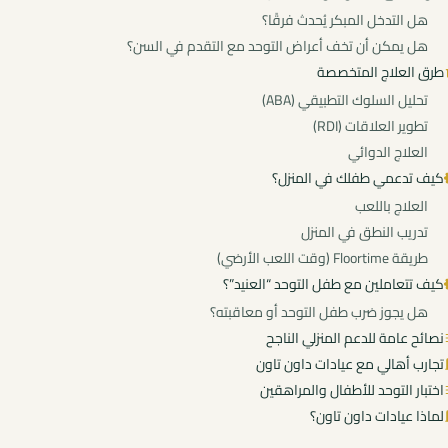
هل التدخل المبكر يُحدث فرقًا؟
هل يمكن أن تخف أعراض التوحد مع التقدم في السن؟
طرق العلاج المتخصصة
تحليل السلوك التطبيقي (ABA)
تطوير العلاقات (RDI)
العلاج الدوائي
كيف تدعمي طفلك في المنزل؟
العلاج باللعب
تدريب النطق في المنزل
طريقة Floortime (وقت اللعب الأرضي)
كيف تتعاملين مع طفل التوحد “العنيد”؟
هل يجوز ضرب طفل التوحد أو معاقبته؟
نصائح عامة للدعم المنزلي الناجح
تجارب أهالي مع عيادات داون تاون
اختبار التوحد للأطفال والمراهقين
لماذا عيادات داون تاون؟